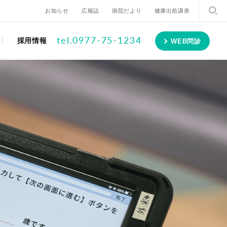
お知らせ
広報誌
病院だより
健康出前講座
tel.0977-75-1234
採用情報
WEB問診