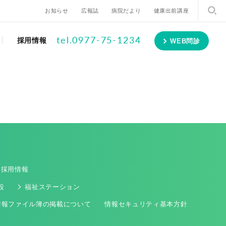
お知らせ
広報誌
病院だより
健康出前講座
tel.0977-75-1234
採用情報
WEB問診
採用情報
設
福祉ステーション
情報ファイル簿の掲載について
情報セキュリティ基本方針