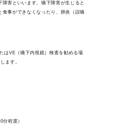
下障害といいます。嚥下障害が生じると
と食事ができなくなったり、肺炎（誤嚥
たはVE（嚥下内視鏡）検査を勧める場
めします。
。
0分程度）